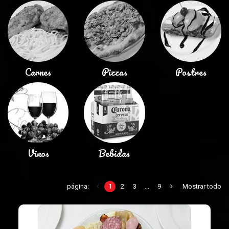
Carnes
Pizzas
Postres
Vinos
Bebidas
página:
1
2
3
...
9
Mostrar todo