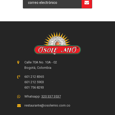
Calle 70A No. 10A - 02
Bogotá, Colombia
601 212 8365
601 212 5903
601 756 8293
Whatsapp:
320 337 3537
restaurante@osolemio.com.co