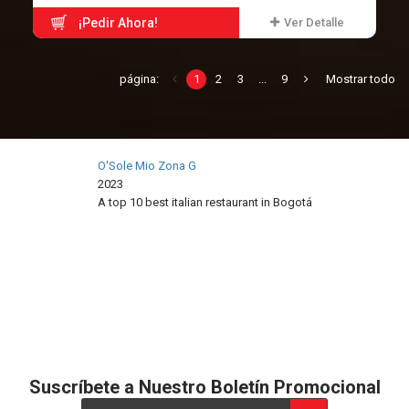
¡Pedir Ahora!
Ver Detalle
página:
1
2
3
...
9
Mostrar todo
O'Sole Mio Zona G
2023
A top 10 best italian restaurant in
Bogotá
Restaurant Guru
Suscríbete a Nuestro Boletín Promocional