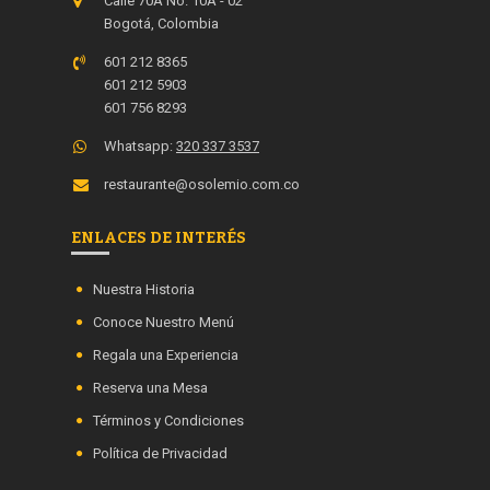
Calle 70A No. 10A - 02
Bogotá, Colombia
601 212 8365
601 212 5903
601 756 8293
Whatsapp:
320 337 3537
restaurante@osolemio.com.co
ENLACES DE INTERÉS
Nuestra Historia
Conoce Nuestro Menú
Regala una Experiencia
Reserva una Mesa
Términos y Condiciones
Política de Privacidad