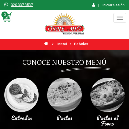
320 337 3537
|
Iniciar Sesión
0
Togg
navig
Menú
Bebidas
CONOCE NUESTRO MENÚ
Entradas
Pastas
Pastas al
Forno