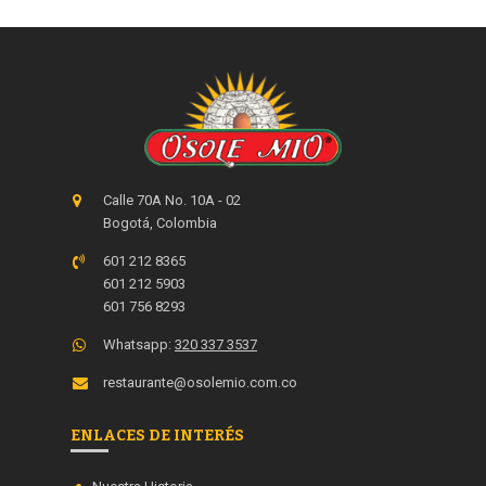
Calle 70A No. 10A - 02
Bogotá, Colombia
601 212 8365
601 212 5903
601 756 8293
Whatsapp:
320 337 3537
restaurante@osolemio.com.co
ENLACES DE INTERÉS