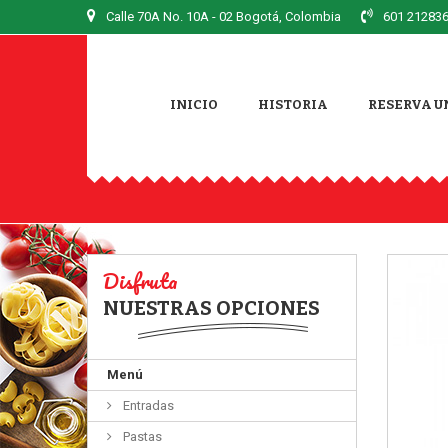
Calle 70A No. 10A - 02
Bogotá, Colombia
601 212836
INICIO
HISTORIA
RESERVA U
Disfruta
NUESTRAS OPCIONES
Menú
Entradas
Pastas