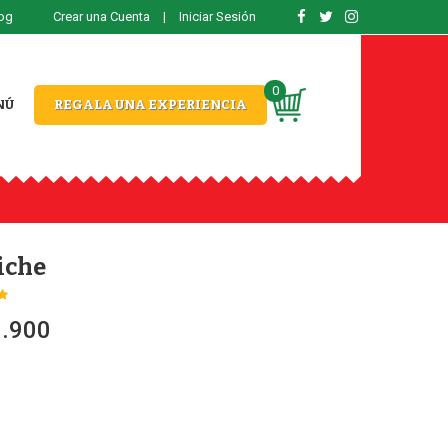
og
Crear una Cuenta
|
Iniciar Sesión
0
NÚ
REGALA UNA EXPERIENCIA
iche
3.900