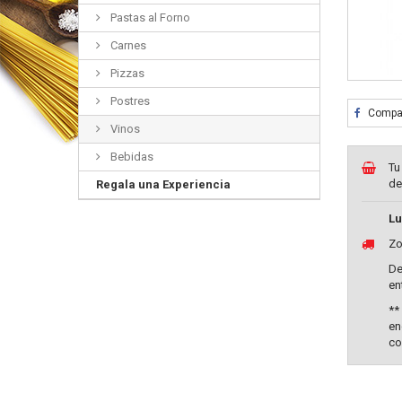
Pastas al Forno
Carnes
Pizzas
Postres
Compar
Vinos
Bebidas
Tu
de
Regala una Experiencia
Lu
Zo
De
en
**
en
co