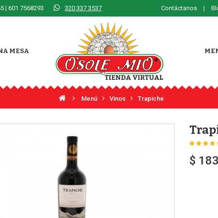
5 | 601 7568293
320 337 3537
Contáctanos
|
Bl
NA MESA
ME
Menú
Vinos
Trapiche
Trap
$ 18