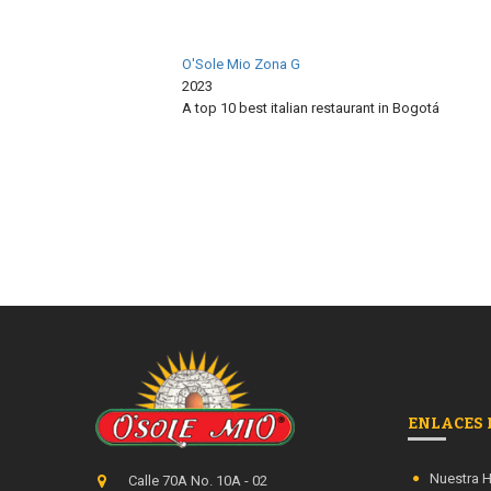
O'Sole Mio Zona G
2023
A top 10 best italian restaurant in
Bogotá
Restaurant Guru
ENLACES 
Nuestra H
Calle 70A No. 10A - 02