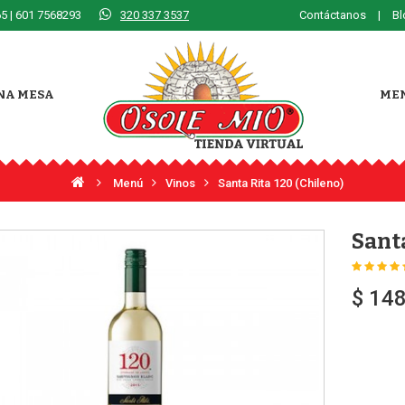
5 | 601 7568293
320 337 3537
Contáctanos
|
Bl
NA MESA
ME
Menú
Vinos
Santa Rita 120 (Chileno)
Santa
$ 14