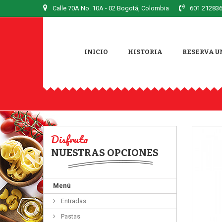
Calle 70A No. 10A - 02
Bogotá, Colombia
601 212836
INICIO
HISTORIA
RESERVA U
Disfruta
NUESTRAS OPCIONES
Menú
Entradas
Pastas