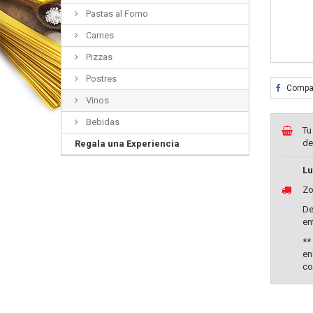
Pastas al Forno
Carnes
Pizzas
Postres
Compar
Vinos
Bebidas
Tu
de
Regala una Experiencia
Lu
Zo
De
en
**
en
co