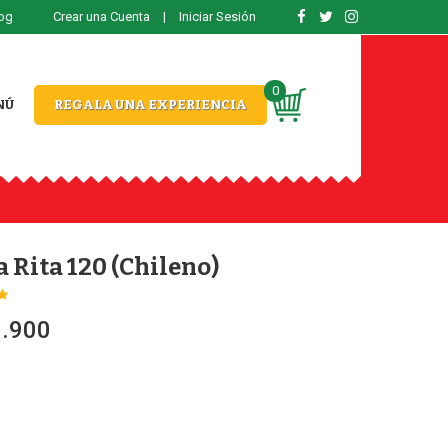
og
Crear una Cuenta
|
Iniciar Sesión
0
NÚ
REGALA UNA EXPERIENCIA
 Rita 120 (Chileno)
8.900