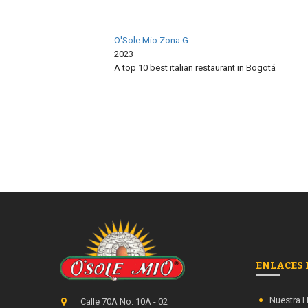
O'Sole Mio Zona G
2023
A top 10 best italian restaurant in
Bogotá
Restaurant Guru
ENLACES 
Nuestra H
Calle 70A No. 10A - 02