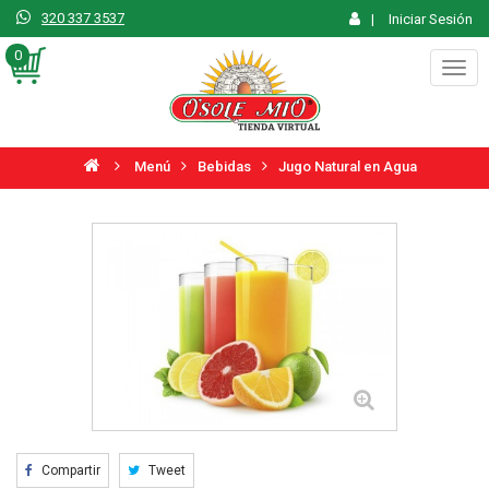
320 337 3537
|
Iniciar Sesión
0
Togg
navig
Menú
Bebidas
Jugo Natural en Agua
Compartir
Tweet