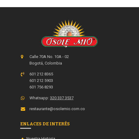
Calle 70A No. 10A - 02
Bogotá, Colombia
601 212 8365
601 212 5903
601 756 8293
Whatsapp:
320 337 3537
restaurante@osolemio.com.co
ENLACES DE INTERÉS
Nuestra Historia