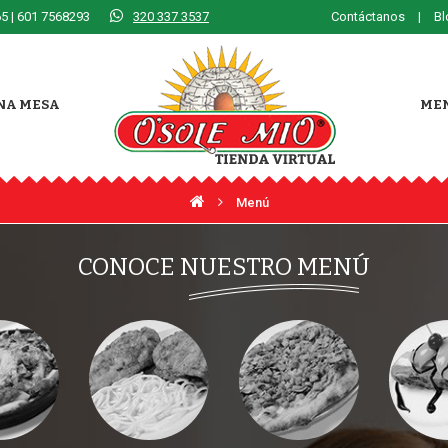
5 | 601 7568293
320 337 3537
Contáctanos
|
Bl
NA MESA
ME
Menú
CONOCE NUESTRO MENÚ