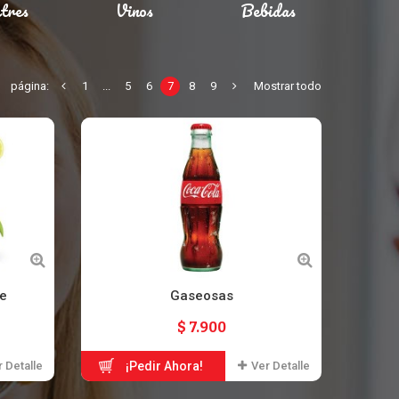
tres
Vinos
Bebidas
página:
1
...
5
6
7
8
9
Mostrar todo
e
Gaseosas
$ 7.900
 Detalle
¡Pedir Ahora!
Ver Detalle