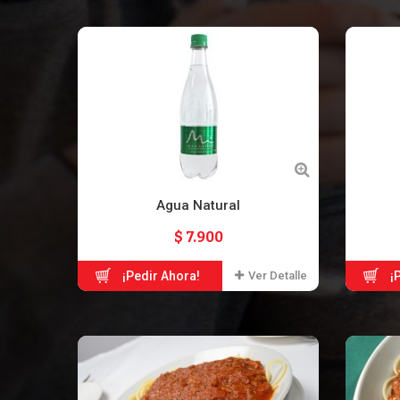
Agua Natural
$ 7.900
¡Pedir Ahora!
Ver Detalle
¡