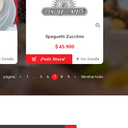
Spaguetti Zucchini
$ 45.900
 Detalle
¡Pedir Ahora!
Ver Detalle
página:
1
...
5
6
7
8
9
Mostrar todo