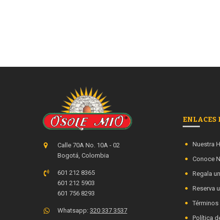
Restaurant Guru
ENLACES 
Nuestra H
Calle 70A No. 10A - 02
Bogotá, Colombia
Conoce N
601 212 8365
Regala un
601 212 5903
Reserva 
601 756 8293
Términos
Whatsapp:
320 337 3537
Política d