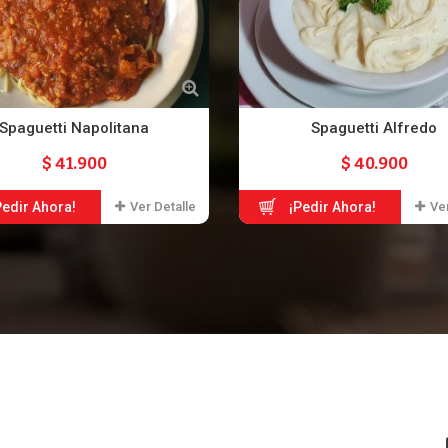
Spaguetti Napolitana
Spaguetti Alfredo
$ 41.900
$ 40.900
Pedir Ahora!
Ver Detalle
¡Pedir Ahora!
Ver