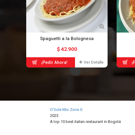
Spaguetti a la Bolognesa
$ 42.900
¡Pedir Ahora!
Ver Detalle
¡
O'Sole Mio Zona G
2023
A top 10 best italian restaurant in
Bogotá