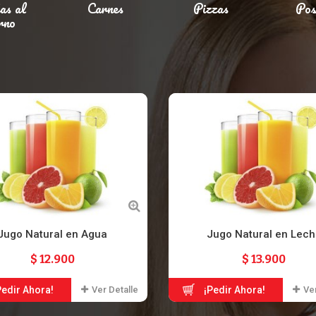
as al
Carnes
Pizzas
Pos
rno
Jugo Natural en Agua
Jugo Natural en Lech
$ 12.900
$ 13.900
Pedir Ahora!
Ver Detalle
¡Pedir Ahora!
Ver