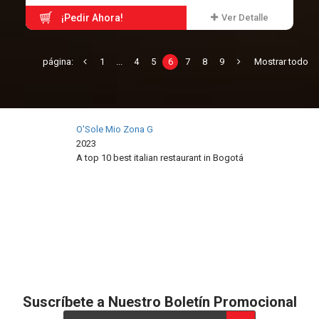
¡Pedir Ahora!
Ver Detalle
página:
1
...
4
5
6
7
8
9
Mostrar todo
O'Sole Mio Zona G
2023
A top 10 best italian restaurant in
Bogotá
Restaurant Guru
Suscríbete a Nuestro Boletín Promocional