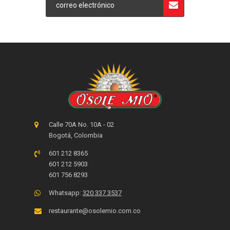
Calle 70A No. 10A - 02
Bogotá, Colombia
601 212 8365
601 212 5903
601 756 8293
Whatsapp:
320 337 3537
restaurante@osolemio.com.co