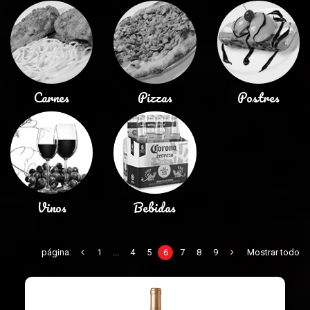
Carnes
Pizzas
Postres
Vinos
Bebidas
página:
1
...
4
5
6
7
8
9
Mostrar todo